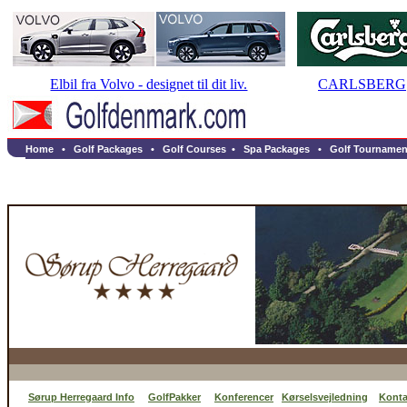
Elbil fra Volvo - designet til dit liv.
CARLSBERG
Home
•
Golf Packages
•
Golf Courses
•
Spa Packages
•
Golf Tournamen
Sørup Herregaard Info
GolfPakker
Konferencer
Kørselsvejledning
Konta