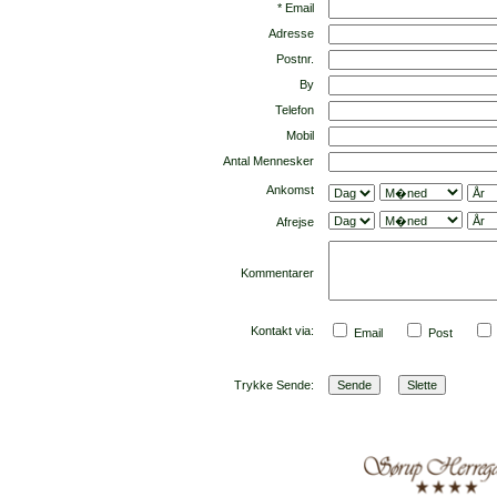
* Email
Adresse
Postnr.
By
Telefon
Mobil
Antal Mennesker
Ankomst
Afrejse
Kommentarer
Kontakt via:
Email
Post
Trykke Sende: