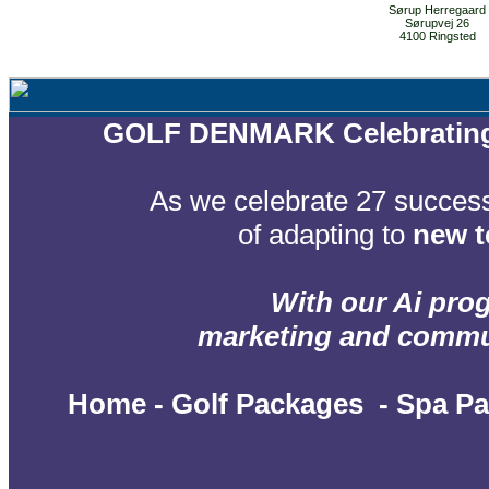
Sørup Herregaard
Sørupvej 26
4100 Ringsted
GOLF DENMARK Celebrating 2
As we celebrate 27 success
of adapting to
new t
With our Ai prog
marketing and communi
Home
-
Golf Packages
-
Spa P