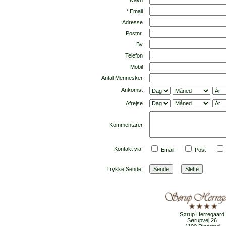
* Navn
* Email
Adresse
Postnr.
By
Telefon
Mobil
Antal Mennesker
Ankomst
Afrejse
Kommentarer
Kontakt via:
Email
Post
Trykke Sende:
Sørup Herregaard
Sørupvej 26