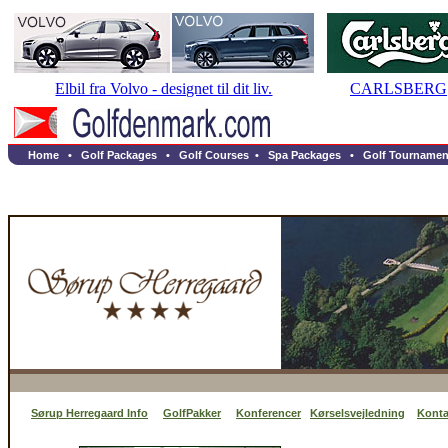
Elbil fra Volvo - designet til dit liv.
CARLSBERG
Home
•
Golf Packages
•
Golf Courses
•
Spa Packages
•
Golf Tournamen
Sørup Herregaard Info
GolfPakker
Konferencer
Kørselsvejledning
Konta