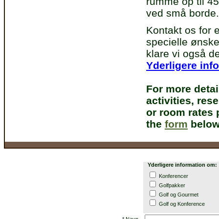
rumme op til 4
ved små borde.
Kontakt os for 
specielle ønske
klare vi også de
Yderligere inf
For more detai
activities, res
or room rates 
the
form
below
Yderligere information om:
Konferencer
Golfpakker
Golf og Gourmet
Golf og Konference