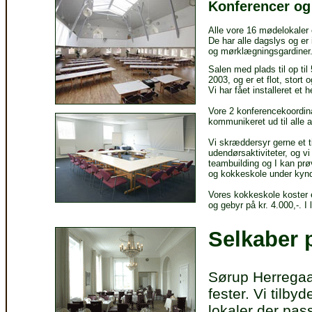
Konferencer o
Alle vore 16 mødelokaler 
De har alle dagslys og er 
og mørklægningsgardiner.
Salen med plads til op ti
2003, og er et flot, stort 
Vi har fået installeret et
Vore 2 konferencekoordinat
kommunikeret ud til alle a
Vi skræddersyr gerne et t
udendørsaktiviteter, og v
teambuilding og I kan prøv
og kokkeskole under kyndi
Vores kokkeskole koster e
og gebyr på kr. 4.000,-. I l
Selkaber 
Sørup Herregaar
fester. Vi tilbyd
lokaler der pass