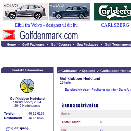
Elbil fra Volvo - designet til dit liv.
CARLSBERG
Home
•
Golf Packages
•
Golf Courses
•
Spa Packages
•
Golf Tournament
Kontakt Information
Golfbaner
Sjælland
Golfklubben Hedel
Golfklubben Hedeland
18 huller.
Banebeskrivelse
-
Faciliteter og Info
-
Bane An
Golfklubben Hedeland
Stærkendevej 232A
2640 Hedehusene
Telefon:
46 13 6188
Bane:
--
Restaurant:
46 13 6570
Antal Huller:
18
Vælg dit sprog-
Par:
72