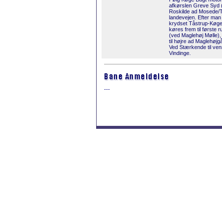
afkørslen Greve Syd 
Roskilde ad Mosede/
landevejen. Efter man
krydset Tåstrup-Køg
køres frem til første 
(ved Maglehøj Mølle),
til højre ad Maglehøjg
Ved Stærkende til ve
Vindinge.
---