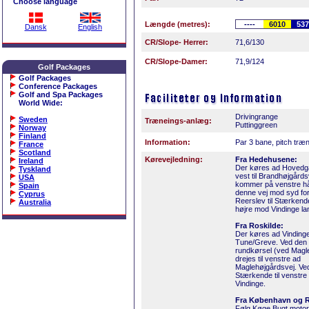
Choose language
Længde (metres):
----
6010
537
Dansk
English
CR/Slope- Herrer:
71,6/130
CR/Slope-Damer:
71,9/124
Golf Packages
Golf Packages
Conference Packages
Golf and Spa Packages
World Wide
:
Drivingrange
Sweden
Træneings-anlæg:
Puttinggreen
Norway
Finland
Information:
Par 3 bane, pitch træn
France
Scotland
Kørevejledning:
Fra Hedehusene:
Ireland
Der køres ad Hoved
Tyskland
vest til Brandhøjgård
USA
kommer på venstre h
Spain
denne vej mod syd for
Cyprus
Reerslev til Stærkende.
Australia
højre mod Vindinge la
Fra Roskilde:
Der køres ad Vinding
Tune/Greve. Ved den
rundkørsel (ved Magl
drejes til venstre ad
Maglehøjgårdsvej. Ve
Stærkende til venstr
Vindinge.
Fra København og 
Følg Køge Bugt motorv